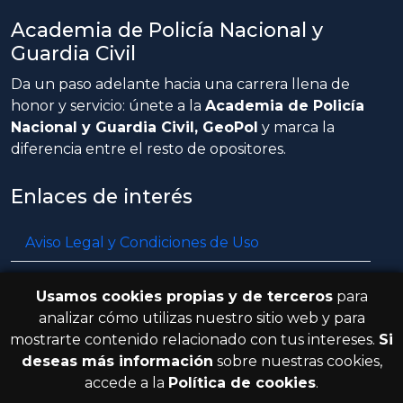
Academia de Policía Nacional y
Guardia Civil
Da un paso adelante hacia una carrera llena de
honor y servicio: únete a la
Academia de Policía
Nacional y Guardia Civil, GeoPol
y marca la
diferencia entre el resto de opositores.
Enlaces de interés
Aviso Legal y Condiciones de Uso
Política de privacidad
Usamos cookies propias y de terceros
para
Política de cookies
analizar cómo utilizas nuestro sitio web y para
mostrarte contenido relacionado con tus intereses.
Si
Resolución de litigios en línea
deseas más información
sobre nuestras cookies,
accede a la
Política de cookies
.
© 2026 GeoPol. Todos los derechos
V.3.8.0