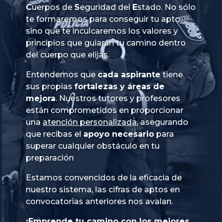
Cuerpos
de
Seguridad
del
Estado
. No sólo
te formaremos para conseguir tu apto,
sino que te inculcaremos los valores y
principios que guiarán tu camino dentro
del cuerpo que elijas.
Entendemos que
cada aspirante
tiene
sus propias
fortalezas y áreas de
mejora
. Nuestros tutores y profesores
están comprometidos en proporcionar
una
atención personalizada
, asegurando
que recibas el
apoyo necesario
para
superar cualquier obstáculo en tu
preparación
Estamos convencidos de la eficacia de
nuestro sistema, las cifras de aptos en
convocatorias anteriores nos avalan.
¡Emprende tu camino con los mejores