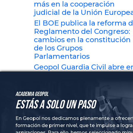
más en la cooperación
judicial de la Unión Europe
El BOE publica la reforma d
Reglamento del Congreso:
cambios en la constitución
de los Grupos
Parlamentarios
Geopol Guardia Civil abre e
Alicante su primera
academia exclusiva para
opositores a la Guardia Civil
Academia GeoPol
Estás a solo un paso
En Geopol nos dedicamos plenamente a ofrecer
formación de primer nivel, que te impulse a logra
aspiraciones. Para ello, hemos seleccionado mi