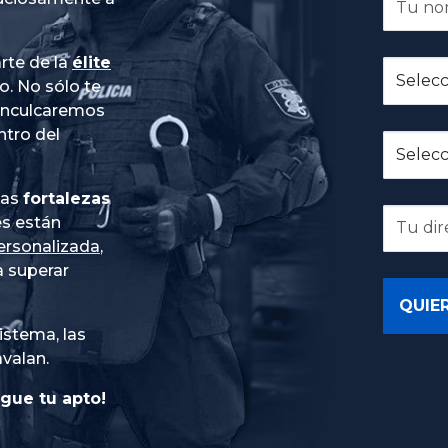
rte de la
élite
do
. No sólo te
 inculcaremos
ntro del
ias
fortalezas
es están
ersonalizada
,
 superar
istema, las
avalan.
gue tu apto!