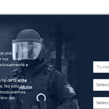
te una
r tus
nuciosamente a
rte de la
élite
do
. No sólo te
 inculcaremos
ntro del