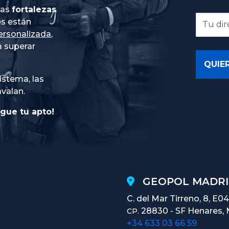
ias
fortalezas
es están
ersonalizada
,
 superar
istema, las
avalan.
gue tu apto!
GEOPOL MADRI
C. del Mar Tirreno, 8, E04
28830 - SF Henares, 
CP.
+34 633 03 66 59