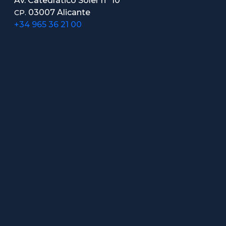
Av. Catedrático Soler nº 10
03007 Alicante
CP.
+34 965 36 21 00