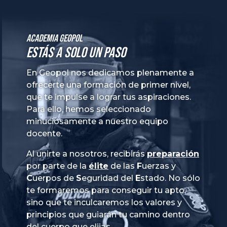
Academia GeoPol
Estás a solo un paso
En Geopol nos dedicamos plenamente a
ofrecerte una formación de primer nivel,
que te impulse a lograr tus aspiraciones.
Para ello, hemos seleccionado
minuciosamente a nuestro equipo
docente.
Al unirte a nosotros, recibirás
preparación
por parte de la
élite
de las
Fuerzas
y
Cuerpos
de
Seguridad
del
Estado
. No sólo
te formaremos para conseguir tu apto,
sino que te inculcaremos los valores y
principios que guiarán tu camino dentro
del cuerpo que elijas.