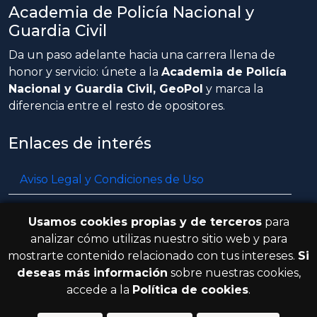
Academia de Policía Nacional y
Guardia Civil
Da un paso adelante hacia una carrera llena de
honor y servicio: únete a la
Academia de Policía
Nacional y Guardia Civil, GeoPol
y marca la
diferencia entre el resto de opositores.
Enlaces de interés
Aviso Legal y Condiciones de Uso
Política de privacidad
Usamos cookies propias y de terceros
para
Política de cookies
analizar cómo utilizas nuestro sitio web y para
mostrarte contenido relacionado con tus intereses.
Si
Resolución de litigios en línea
deseas más información
sobre nuestras cookies,
accede a la
Política de cookies
.
© 2026 GeoPol. Todos los derechos
V.3.8.0