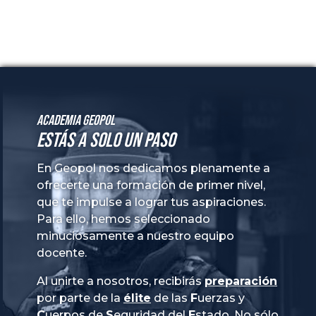
Academia GeoPol
Estás a solo un paso
En Geopol nos dedicamos plenamente a
ofrecerte una formación de primer nivel,
que te impulse a lograr tus aspiraciones.
Para ello, hemos seleccionado
minuciosamente a nuestro equipo
docente.
Al unirte a nosotros, recibirás
preparación
por parte de la
élite
de las
Fuerzas
y
Cuerpos
de
Seguridad
del
Estado
. No sólo