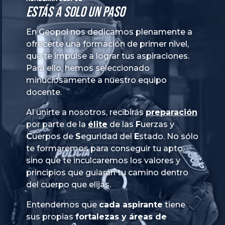
Estás a solo un paso
En Geopol nos dedicamos plenamente a
ofrecerte una formación de primer nivel,
que te impulse a lograr tus aspiraciones.
Para ello, hemos seleccionado
minuciosamente a nuestro equipo
docente.
Al unirte a nosotros, recibirás
preparación
por parte de la
élite
de las
Fuerzas
y
Cuerpos
de
Seguridad
del
Estado
. No sólo
te formaremos para conseguir tu apto,
sino que te inculcaremos los valores y
principios que guiarán tu camino dentro
del cuerpo que elijas.
Entendemos que
cada aspirante
tiene
sus propias
fortalezas y áreas de