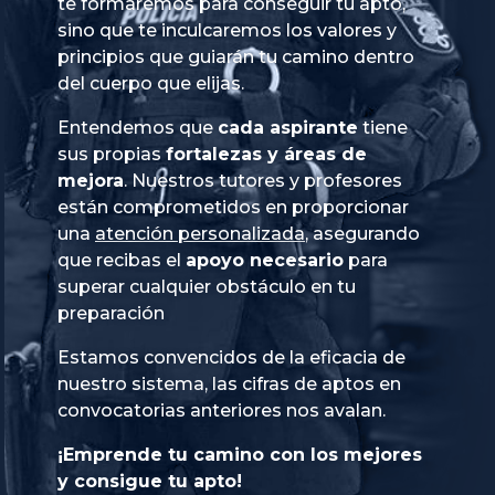
te formaremos para conseguir tu apto,
sino que te inculcaremos los valores y
principios que guiarán tu camino dentro
del cuerpo que elijas.
Entendemos que
cada aspirante
tiene
sus propias
fortalezas y áreas de
mejora
. Nuestros tutores y profesores
están comprometidos en proporcionar
una
atención personalizada
, asegurando
que recibas el
apoyo necesario
para
superar cualquier obstáculo en tu
preparación
Estamos convencidos de la eficacia de
nuestro sistema, las cifras de aptos en
convocatorias anteriores nos avalan.
¡Emprende tu camino con los mejores
y consigue tu apto!