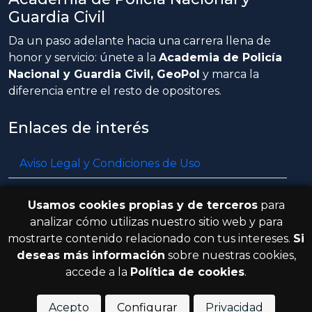
Guardia Civil
Da un paso adelante hacia una carrera llena de
honor y servicio: únete a la
Academia de Policía
Nacional y Guardia Civil, GeoPol
y marca la
diferencia entre el resto de opositores.
Enlaces de interés
Aviso Legal y Condiciones de Uso
Política de privacidad
Usamos cookies propias y de terceros
para
Política de cookies
analizar cómo utilizas nuestro sitio web y para
mostrarte contenido relacionado con tus intereses.
Si
Resolución de litigios en línea
deseas más información
sobre nuestras cookies,
accede a la
Política de cookies
.
© 2026 GeoPol. Todos los derechos
V.3.8.0
reservados.
Acepto
Configurar
Privacidad