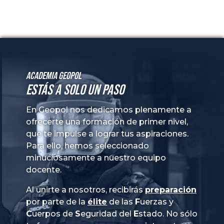
Academia GeoPol
Estás a solo un paso
En Geopol nos dedicamos plenamente a
ofrecerte una formación de primer nivel,
que te impulse a lograr tus aspiraciones.
Para ello, hemos seleccionado
minuciosamente a nuestro equipo
docente.
Al unirte a nosotros, recibirás
preparación
por parte de la
élite
de las
Fuerzas
y
Cuerpos
de
Seguridad
del
Estado
. No sólo