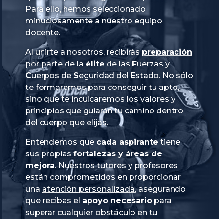
Para ello, hemos seleccionado
minuciosamente a nuestro equipo
docente.
Al unirte a nosotros, recibirás
preparación
por parte de la
élite
de las
Fuerzas
y
Cuerpos
de
Seguridad
del
Estado
. No sólo
te formaremos para conseguir tu apto,
sino que te inculcaremos los valores y
principios que guiarán tu camino dentro
del cuerpo que elijas.
Entendemos que
cada aspirante
tiene
sus propias
fortalezas y áreas de
mejora
. Nuestros tutores y profesores
están comprometidos en proporcionar
una
atención personalizada
, asegurando
que recibas el
apoyo necesario
para
superar cualquier obstáculo en tu