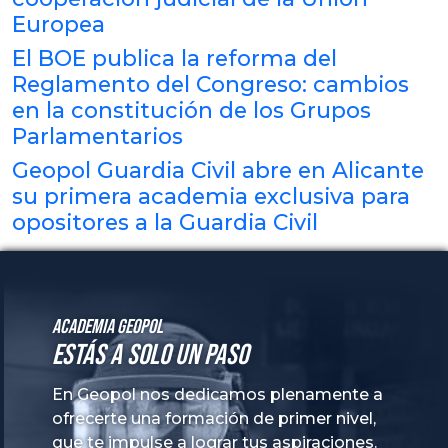
Europea
El BOE publica la reforma del
Reglamento del Congreso: cambios
en la constitución de los Grupos
Parlamentarios
Geopol Guardia Civil abre en Alicante
su primera academia exclusiva para
opositores a la Guardia Civil
Academia GeoPol
Estás a solo un paso
En Geopol nos dedicamos plenamente a
ofrecerte una formación de primer nivel,
que te impulse a lograr tus aspiraciones.