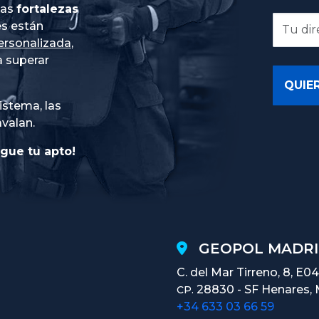
ias
fortalezas
es están
ersonalizada
,
 superar
istema, las
avalan.
gue tu apto!
GEOPOL MADRI
C. del Mar Tirreno, 8, E04
28830 - SF Henares, 
CP.
+34 633 03 66 59