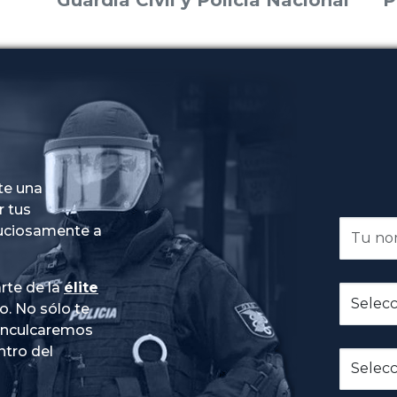
te una
r tus
nuciosamente a
rte de la
élite
do
. No sólo te
 inculcaremos
ntro del