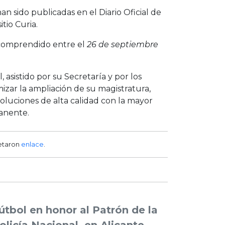
n sido publicadas en el Diario Oficial de
tio Curia.
 comprendido entre el
26 de septiembre
asistido por su Secretaría y por los
mizar la ampliación de su magistratura,
esoluciones de alta calidad con la mayor
manente.
etaron
enlace
.
útbol en honor al Patrón de la
olicía Nacional, en Alicante
→