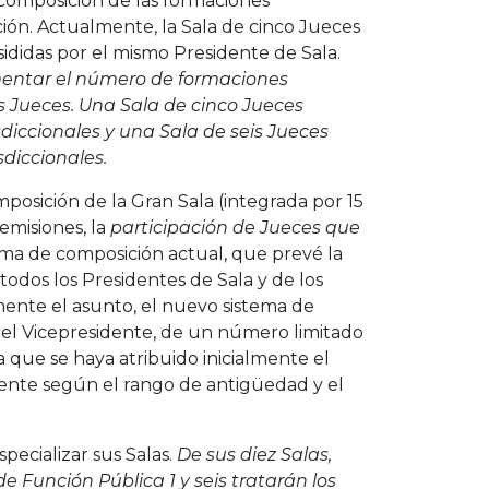
 composición de las formaciones
cación. Actualmente, la Sala de cinco Jueces
didas por el mismo Presidente de Sala.
mentar el número de formaciones
s Jueces.
Una Sala de cinco Jueces
sdiccionales y una Sala de seis Jueces
sdiccionales.
mposición de la Gran Sala (integrada por 15
remisiones, la
participación de Jueces que
stema de composición actual, que prevé la
 todos los Presidentes de Sala y de los
lmente el asunto, el nuevo sistema de
 del Vicepresidente, de un número limitado
la que se haya atribuido inicialmente el
ente según el rango de antigüedad y el
pecializar sus Salas.
De sus diez Salas,
 Función Pública 1 y seis tratarán los