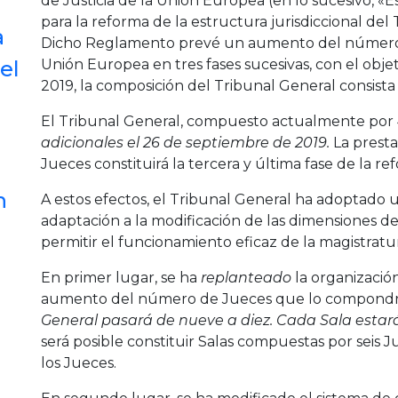
de Justicia de la Unión Europea (en lo sucesivo, «E
para la reforma de la estructura jurisdiccional del
a
Dicho Reglamento prevé un aumento del número d
Unión Europea en tres fases sucesivas, con el obje
el
2019, la composición del Tribunal General consist
El Tribunal General, compuesto actualmente por 
adicionales el 26 de septiembre de 2019.
La presta
Jueces constituirá la tercera y última fase de la ref
n
A estos efectos, el Tribunal General ha adoptado un
adaptación a la modificación de las dimensiones del
permitir el funcionamiento eficaz de la magistratu
En primer lugar, se ha
replanteado
la organización
aumento del número de Jueces que lo compond
General pasará de nueve a diez. Cada Sala estar
será posible constituir Salas compuestas por seis
los Jueces.