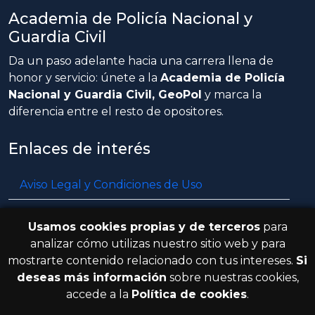
Academia de Policía Nacional y
Guardia Civil
Da un paso adelante hacia una carrera llena de
honor y servicio: únete a la
Academia de Policía
Nacional y Guardia Civil, GeoPol
y marca la
diferencia entre el resto de opositores.
Enlaces de interés
Aviso Legal y Condiciones de Uso
Política de privacidad
Usamos cookies propias y de terceros
para
Política de cookies
analizar cómo utilizas nuestro sitio web y para
mostrarte contenido relacionado con tus intereses.
Si
Resolución de litigios en línea
deseas más información
sobre nuestras cookies,
accede a la
Política de cookies
.
© 2026 GeoPol. Todos los derechos
V.3.8.0