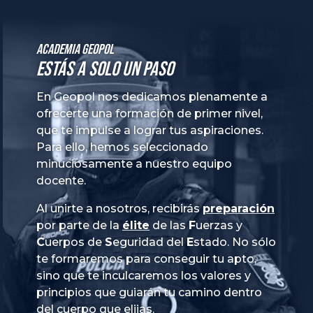
Academia GeoPol
Estás a solo un paso
En Geopol nos dedicamos plenamente a
ofrecerte una formación de primer nivel,
que te impulse a lograr tus aspiraciones.
Para ello, hemos seleccionado
minuciosamente a nuestro equipo
docente.
Al unirte a nosotros, recibirás
preparación
por parte de la
élite
de las
Fuerzas
y
Cuerpos
de
Seguridad
del
Estado
. No sólo
te formaremos para conseguir tu apto,
sino que te inculcaremos los valores y
principios que guiarán tu camino dentro
del cuerpo que elijas.