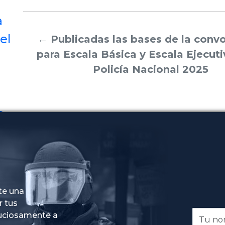
a
el
←
Publicadas las bases de la conv
para Escala Básica y Escala Ejecuti
Policía Nacional 2025
n
te una
r tus
nuciosamente a