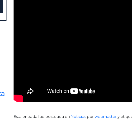
ta
Esta entrada fue posteada en
Noticias
por
webmaster
y etiqu