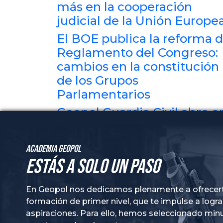
más en la cooperación
judicial de la Unión Europe
El BOE publica la reforma d
Reglamento del Congreso:
cambios en la constitución
de los Grupos
Parlamentarios
Geopol Guardia Civil abre e
Alicante su primera
academia exclusiva para
Academia GeoPol
opositores a la Guardia Civil
Estás a solo un paso
En Geopol nos dedicamos plenamente a ofrecer
formación de primer nivel, que te impulse a logra
aspiraciones. Para ello, hemos seleccionado mi