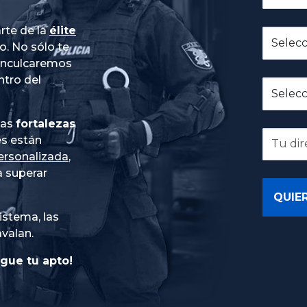
rte de la
élite
do
. No sólo te
 inculcaremos
ntro del
ias
fortalezas
es están
ersonalizada
,
 superar
istema, las
avalan.
gue tu apto!