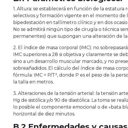
1. Altura: se establecerá en función de la estatur
selectivos y formación vigente en el momento de l
bipedestación en tallímetro clínico y en dos ocasi
No se admitirá ningún tipo de cirugía o técnica se
permanentes) que supongan una alteración de la 
2. El índice de masa corporal (IMC): no sobrepasará 
IMC superiores a 28 si objetiva y claramente se de
sino a un desarrollo muscular marcado, y no presen
sobreañadidos. El cálculo del índice de masa corpo
fórmula: IMC = P/T², donde P es el peso de la per
la talla en metros.
3. Alteraciones de la tensión arterial: la tensión art
Hg de sistólica y/o 90 de diastólica. La toma se reali
lo posible el componente emocional o de «bata bl
horizontal de diez minutos.
B.2 Enfermedades y causas