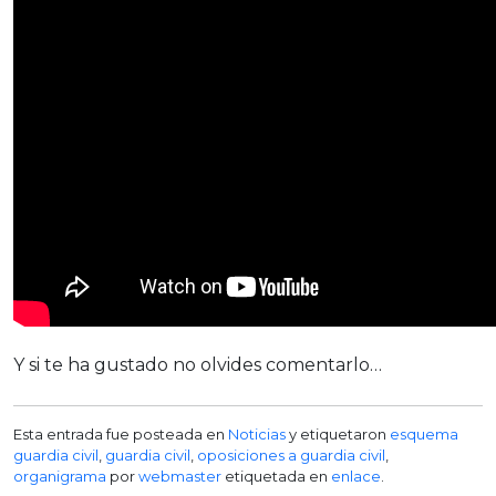
Y si te ha gustado no olvides comentarlo…
Esta entrada fue posteada en
Noticias
y etiquetaron
esquema
guardia civil
,
guardia civil
,
oposiciones a guardia civil
,
organigrama
por
webmaster
etiquetada en
enlace
.