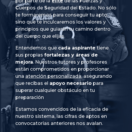
por parte de la
élite
de las
Fuerzas
y
Cuerpos
de
Seguridad
del
Estado
. No sólo
te formaremos para conseguir tu apto,
sino que te inculcaremos los valores y
principios que guiarán tu camino dentro
del cuerpo que elijas.
Entendemos que
cada aspirante
tiene
sus propias
fortalezas y áreas de
mejora
. Nuestros tutores y profesores
están comprometidos en proporcionar
una
atención personalizada
, asegurando
que recibas el
apoyo necesario
para
superar cualquier obstáculo en tu
preparación
Estamos convencidos de la eficacia de
nuestro sistema, las cifras de aptos en
convocatorias anteriores nos avalan.