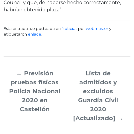
Council y que, de haberse hecho correctamente,
habrían obtenido plaza”.
Esta entrada fue posteada en
Noticias
por
webmaster
y
etiquetaron
enlace
.
←
Previsión
Lista de
pruebas físicas
admitidos y
Policía Nacional
excluidos
2020 en
Guardia Civil
Castellón
2020
[Actualizado]
→