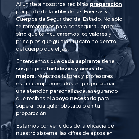
Al unirte a nosotros, recibirás
preparación
por parte de la
élite
de las
Fuerzas
y
Cuerpos
de
Seguridad
del
Estado
. No sólo
te formaremos para conseguir tu apto,
sino que te inculcaremos los valores y
principios que guiarán tu camino dentro
del cuerpo que elijas.
Entendemos que
cada aspirante
tiene
sus propias
fortalezas y áreas de
mejora
. Nuestros tutores y profesores
están comprometidos en proporcionar
una
atención personalizada
, asegurando
que recibas el
apoyo necesario
para
superar cualquier obstáculo en tu
preparación
Estamos convencidos de la eficacia de
nuestro sistema, las cifras de aptos en