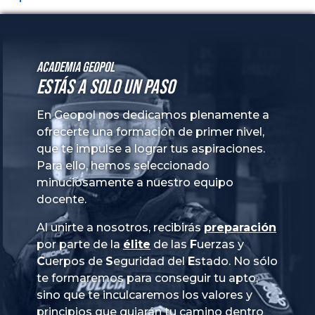
Academia GeoPol
Estás a solo un paso
En Geopol nos dedicamos plenamente a
ofrecerte una formación de primer nivel,
que te impulse a lograr tus aspiraciones.
Para ello, hemos seleccionado
minuciosamente a nuestro equipo
docente.
Al unirte a nosotros, recibirás
preparación
por parte de la
élite
de las
Fuerzas
y
Cuerpos
de
Seguridad
del
Estado
. No sólo
te formaremos para conseguir tu apto,
sino que te inculcaremos los valores y
principios que guiarán tu camino dentro