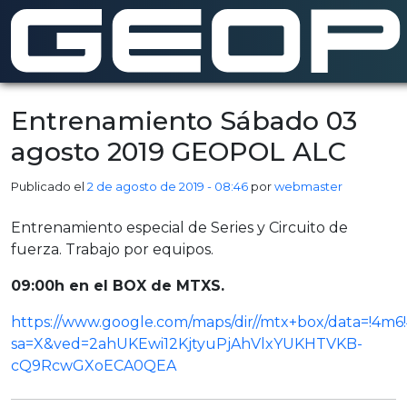
Saltar al contenido principal
Entrenamiento Sábado 03
agosto 2019 GEOPOL ALC
Publicado el
2 de agosto de 2019 - 08:46
por
webmaster
Entrenamiento especial de Series y Circuito de
fuerza. Trabajo por equipos.
09:00h en el BOX de MTXS.
https://www.google.com/maps/dir//mtx+box/data=!4m
sa=X&ved=2ahUKEwi12KjtyuPjAhVlxYUKHTVKB-
cQ9RcwGXoECA0QEA