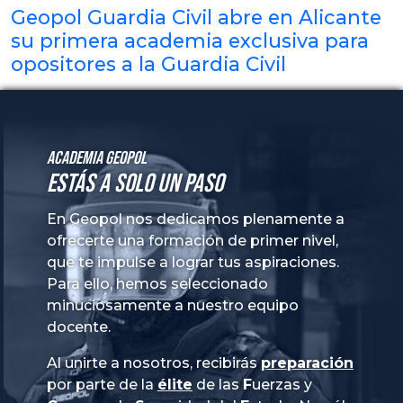
Geopol Guardia Civil abre en Alicante
su primera academia exclusiva para
opositores a la Guardia Civil
Academia GeoPol
Estás a solo un paso
En Geopol nos dedicamos plenamente a
ofrecerte una formación de primer nivel,
que te impulse a lograr tus aspiraciones.
Para ello, hemos seleccionado
minuciosamente a nuestro equipo
docente.
Al unirte a nosotros, recibirás
preparación
por parte de la
élite
de las
Fuerzas
y