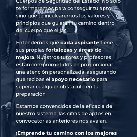
Cuerpos
de
Seguridad
del
Estado
. No sólo
te formaremos para conseguir tu apto,
sino que te inculcaremos los valores y
principios que guiarán tu camino dentro
del cuerpo que elijas.
Entendemos que
cada aspirante
tiene
sus propias
fortalezas y áreas de
mejora
. Nuestros tutores y profesores
están comprometidos en proporcionar
una
atención personalizada
, asegurando
que recibas el
apoyo necesario
para
superar cualquier obstáculo en tu
preparación
Estamos convencidos de la eficacia de
nuestro sistema, las cifras de aptos en
convocatorias anteriores nos avalan.
¡Emprende tu camino con los mejores