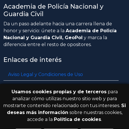
Academia de Policía Nacional y
Guardia Civil
Da un paso adelante hacia una carrera llena de
honor y servicio: únete a la
Academia de Policía
Nacional y Guardia Civil, GeoPol
y marca la
diferencia entre el resto de opositores.
Enlaces de interés
Aviso Legal y Condiciones de Uso
Política de privacidad
Usamos cookies propias y de terceros
para
Política de cookies
analizar cómo utilizas nuestro sitio web y para
mostrarte contenido relacionado con tus intereses.
Si
Resolución de litigios en línea
deseas más información
sobre nuestras cookies,
accede a la
Política de cookies
.
© 2026 GeoPol. Todos los derechos
V.3.8.0