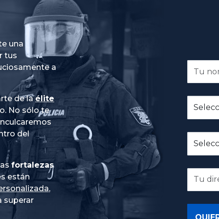
te una
r tus
nuciosamente a
rte de la
élite
do
. No sólo te
 inculcaremos
ntro del
ias
fortalezas
es están
ersonalizada
,
 superar