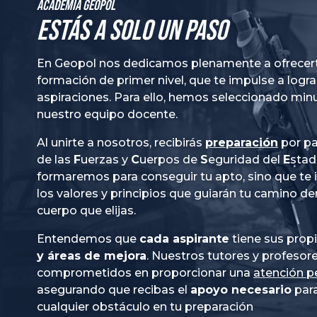
Academia GeoPol
Estás a solo un paso
En Geopol nos dedicamos plenamente a ofrecer
formación de primer nivel, que te impulse a logra
aspiraciones. Para ello, hemos seleccionado mi
nuestro equipo docente.
Al unirte a nosotros, recibirás
preparación
por pa
de las
Fuerzas
y
Cuerpos
de
Seguridad
del
Esta
formaremos para conseguir tu apto, sino que te
los valores y principios que guiarán tu camino de
cuerpo que elijas.
Entendemos que
cada aspirante
tiene sus prop
y áreas de mejora
. Nuestros tutores y profesor
comprometidos en proporcionar una
atención p
asegurando que recibas el
apoyo necesario
para
cualquier obstáculo en tu preparación