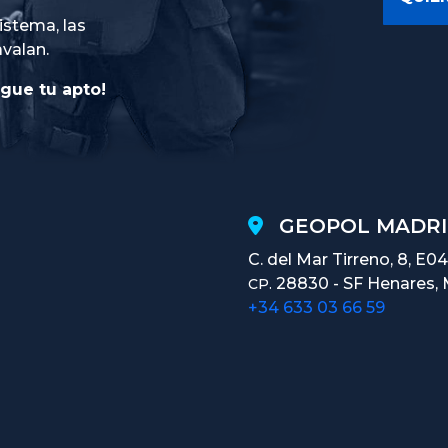
istema, las
avalan.
gue tu apto!
GEOPOL MADRI
C. del Mar Tirreno, 8, E04
28830 - SF Henares, 
CP.
+34 633 03 66 59