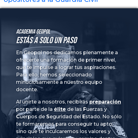
Academia GeoPol
Estás a solo un paso
En Geopol nos dedicamos plenamente a
ofrecerte una formación de primer nivel,
que te impulse a lograr tus aspiraciones.
Para ello, hemos seleccionado
minuciosamente a nuestro equipo
docente.
Al unirte a nosotros, recibirás
preparación
por parte de la
élite
de las
Fuerzas
y
Cuerpos
de
Seguridad
del
Estado
. No sólo
te formaremos para conseguir tu apto,
sino que te inculcaremos los valores y