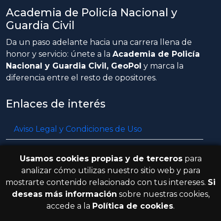
Academia de Policía Nacional y
Guardia Civil
Da un paso adelante hacia una carrera llena de
honor y servicio: únete a la
Academia de Policía
Nacional y Guardia Civil, GeoPol
y marca la
diferencia entre el resto de opositores.
Enlaces de interés
Aviso Legal y Condiciones de Uso
Política de privacidad
Usamos cookies propias y de terceros
para
Política de cookies
analizar cómo utilizas nuestro sitio web y para
mostrarte contenido relacionado con tus intereses.
Si
Resolución de litigios en línea
deseas más información
sobre nuestras cookies,
accede a la
Política de cookies
.
© 2026 GeoPol. Todos los derechos
V.3.8.0