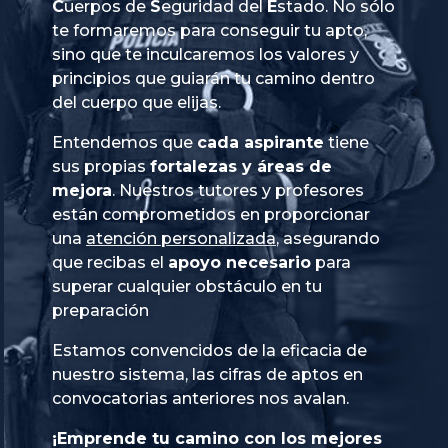
Cuerpos
de
Seguridad
del
Estado
. No sólo
te formaremos para conseguir tu apto,
sino que te inculcaremos los valores y
principios que guiarán tu camino dentro
del cuerpo que elijas.
Entendemos que
cada aspirante
tiene
sus propias
fortalezas y áreas de
mejora
. Nuestros tutores y profesores
están comprometidos en proporcionar
una
atención personalizada
, asegurando
que recibas el
apoyo necesario
para
superar cualquier obstáculo en tu
preparación
Estamos convencidos de la eficacia de
nuestro sistema, las cifras de aptos en
convocatorias anteriores nos avalan.
¡Emprende tu camino con los mejores