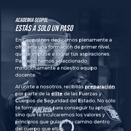
Academia GeoPol
Estás a solo un paso
En Geopol nos dedicamos plenamente a
ofrecerte una formación de primer nivel,
que te impulse a lograr tus aspiraciones.
Para ello, hemos seleccionado
minuciosamente a nuestro equipo
docente.
Al unirte a nosotros, recibirás
preparación
por parte de la
élite
de las
Fuerzas
y
Cuerpos
de
Seguridad
del
Estado
. No sólo
te formaremos para conseguir tu apto,
sino que te inculcaremos los valores y
principios que guiarán tu camino dentro
del cuerpo que elijas.