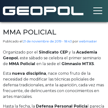
Saltar al contenido principal
MMA POLICIAL
Publicado el
21 de noviembre de 2019 - 18:43
por
webmaster
Organizado por el
Sindicato CEP
y la
Academia
Geopol.
este sábado se celebra el primer seminario
de
MMA Policial
en la sede el
Gimnasio MTXS
.
Esta
nueva disciplina
, nace como fruto de la
necesidad de modificar las técnicas policiales de
defensa tradicionales, ante la aparición, cada vez mas
frecuente, de delincuentes con conocimientos en
artes marciales.
Hasta la fecha, la
Defensa Personal Policia
l parecía