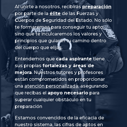
Al unirte a nosotros, recibirás
preparación
por parte de la
élite
de las
Fuerzas
y
Cuerpos
de
Seguridad
del
Estado
. No sólo
te formaremos para conseguir tu apto,
sino que te inculcaremos los valores y
principios que guiarán tu camino dentro
del cuerpo que elijas.
Entendemos que
cada aspirante
tiene
sus propias
fortalezas y áreas de
mejora
. Nuestros tutores y profesores
están comprometidos en proporcionar
una
atención personalizada
, asegurando
que recibas el
apoyo necesario
para
superar cualquier obstáculo en tu
preparación
Estamos convencidos de la eficacia de
nuestro sistema, las cifras de aptos en