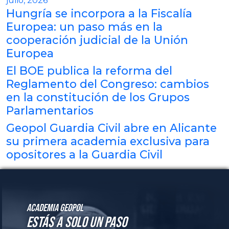
julio, 2026
Hungría se incorpora a la Fiscalía
Europea: un paso más en la
cooperación judicial de la Unión
Europea
El BOE publica la reforma del
Reglamento del Congreso: cambios
en la constitución de los Grupos
Parlamentarios
Geopol Guardia Civil abre en Alicante
su primera academia exclusiva para
opositores a la Guardia Civil
Academia GeoPol
Estás a solo un paso