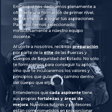
En Geopol nos dedicamos plenamente a
ofrecerte una formación de primer nivel,
que te impulse a lograr tus aspiraciones.
Para ello, hemos seleccionado
minuciosamente a nuestro equipo
docente.
Al unirte a nosotros, recibirás
preparación
por parte de la
élite
de las
Fuerzas
y
Cuerpos
de
Seguridad
del
Estado
. No sólo
te formaremos para conseguir tu apto,
sino que te inculcaremos los valores y
principios que guiarán tu camino dentro
del cuerpo que elijas.
Entendemos que
cada aspirante
tiene
sus propias
fortalezas y áreas de
mejora
. Nuestros tutores y profesores
están comprometidos en proporcionar