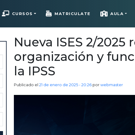
CURSOS
MATRICULATE
AULA
Nueva ISES 2/2025 re
organización y fun
la IPSS
Publicado el
21 de enero de 2025 - 20:26
por
webmaster