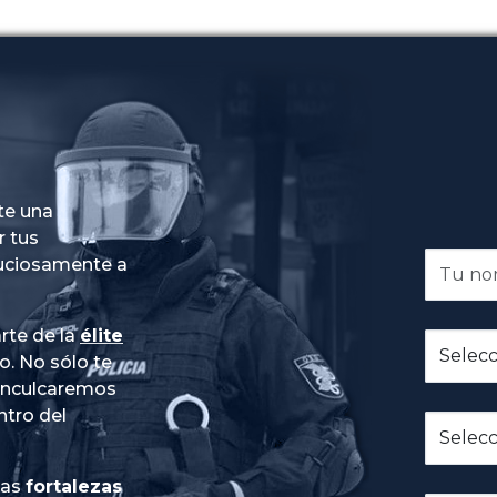
te una
r tus
nuciosamente a
rte de la
élite
do
. No sólo te
 inculcaremos
ntro del
ias
fortalezas