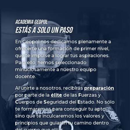
Academia GeoPol
Estás a solo un paso
En Geopol nos dedicamos plenamente a
ofrecerte una formación de primer nivel,
que te impulse a lograr tus aspiraciones.
Para ello, hemos seleccionado
minuciosamente a nuestro equipo
docente.
Al unirte a nosotros, recibirás
preparación
por parte de la
élite
de las
Fuerzas
y
Cuerpos
de
Seguridad
del
Estado
. No sólo
te formaremos para conseguir tu apto,
sino que te inculcaremos los valores y
principios que guiarán tu camino dentro
del cuerpo que elijas.