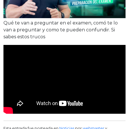
Qué te van a preguntar en el examen, comó te lo
van a preguntar y como te pueden confundir. Si
sabes estos trucos
Esta entrada fue posteada en
Noticias
por
webmaster
y