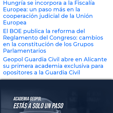
Hungría se incorpora a la Fiscalía
Europea: un paso más en la
cooperación judicial de la Unión
Europea
El BOE publica la reforma del
Reglamento del Congreso: cambios
en la constitución de los Grupos
Parlamentarios
Geopol Guardia Civil abre en Alicante
su primera academia exclusiva para
opositores a la Guardia Civil
Academia GeoPol
Estás a solo un paso