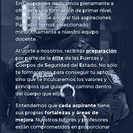
En Geopol nos dedicamos plenamente a
ofrecerte una formación de primer nivel,
que te impulse a lograr tus aspiraciones.
Para ello, hemos seleccionado
minuciosamente a nuestro equipo
docente.
Al unirte a nosotros, recibirás
preparación
por parte de la
élite
de las
Fuerzas
y
Cuerpos
de
Seguridad
del
Estado
. No sólo
te formaremos para conseguir tu apto,
sino que te inculcaremos los valores y
principios que guiarán tu camino dentro
del cuerpo que elijas.
Entendemos que
cada aspirante
tiene
sus propias
fortalezas y áreas de
mejora
. Nuestros tutores y profesores
están comprometidos en proporcionar