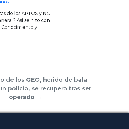
 años
stas de los APTOS y NO
eral? Así se hizo con
e Conocimiento y
ro de los GEO, herido de bala
un policía, se recupera tras ser
operado
→