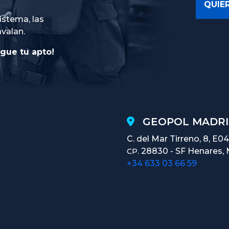
istema, las
avalan.
gue tu apto!
GEOPOL MADRI
C. del Mar Tirreno, 8, E04
28830 - SF Henares, 
CP.
+34 633 03 66 59