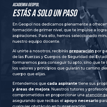
Academia GeoPol
Estás a solo un paso
En Geopol nos dedicamos plenamente a ofrecer
formación de primer nivel, que te impulse a logra
aspiraciones. Para ello, hemos seleccionado mi
nuestro equipo docente.
Al unirte a nosotros, recibirás
preparación
por pa
de las
Fuerzas
y
Cuerpos
de
Seguridad
del
Esta
formaremos para conseguir tu apto, sino que te
los valores y principios que guiarán tu camino de
cuerpo que elijas.
Entendemos que
cada aspirante
tiene sus prop
y áreas de mejora
. Nuestros tutores y profesor
comprometidos en proporcionar una
atención p
asegurando que recibas el
apoyo necesario
para
cualquier obstáculo en tu preparación