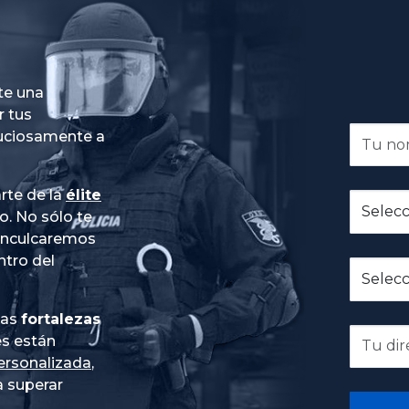
te una
r tus
nuciosamente a
rte de la
élite
do
. No sólo te
 inculcaremos
ntro del
ias
fortalezas
es están
ersonalizada
,
 superar