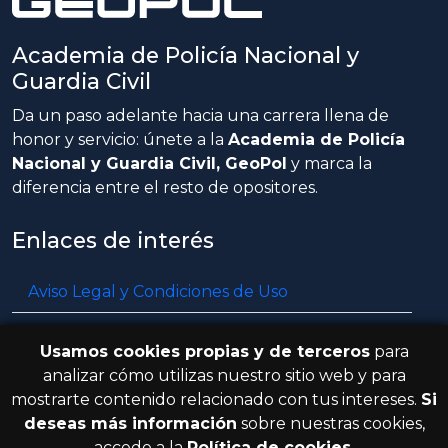
Academia de Policía Nacional y
Guardia Civil
Da un paso adelante hacia una carrera llena de
honor y servicio: únete a la
Academia de Policía
Nacional y Guardia Civil, GeoPol
y marca la
diferencia entre el resto de opositores.
Enlaces de interés
Aviso Legal y Condiciones de Uso
Política de privacidad
Usamos cookies propias y de terceros
para
Política de cookies
analizar cómo utilizas nuestro sitio web y para
mostrarte contenido relacionado con tus intereses.
Si
Resolución de litigios en línea
deseas más información
sobre nuestras cookies,
accede a la
Política de cookies
.