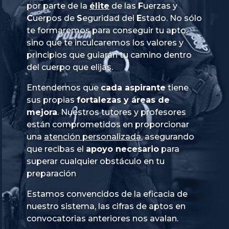
por parte de la
élite
de las
Fuerzas
y
Cuerpos
de
Seguridad
del
Estado
. No sólo
te formaremos para conseguir tu apto,
sino que te inculcaremos los valores y
principios que guiarán tu camino dentro
del cuerpo que elijas.
Entendemos que
cada aspirante
tiene
sus propias
fortalezas y áreas de
mejora
. Nuestros tutores y profesores
están comprometidos en proporcionar
una
atención personalizada
, asegurando
que recibas el
apoyo necesario
para
superar cualquier obstáculo en tu
preparación
Estamos convencidos de la eficacia de
nuestro sistema, las cifras de aptos en
convocatorias anteriores nos avalan.