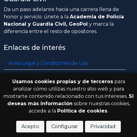
Da un paso adelante hacia una carrera llena de
honor y servicio: únete a la
Academia de Policía
Nacional y Guardia Civil, GeoPol
y marca la
diferencia entre el resto de opositores.
Enlaces de interés
Aviso Legal y Condiciones de Uso
Política de privacidad
Usamos cookies propias y de terceros
para
Política de cookies
analizar cómo utilizas nuestro sitio web y para
mostrarte contenido relacionado con tus intereses.
Si
Resolución de litigios en línea
deseas más información
sobre nuestras cookies,
accede a la
Política de cookies
.
© 2026 GeoPol. Todos los derechos
V.3.8.0
reservados.
Acepto
Configurar
Privacidad