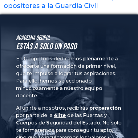
opositores a la Guardia Civil
Academia GeoPol
Estás a solo un paso
En Geopol nos dedicamos plenamente a
ofrecerte una formación de primer nivel,
que te impulse a lograr tus aspiraciones.
Para ello, hemos seleccionado
minuciosamente a nuestro equipo
docente.
Al unirte a nosotros, recibirás
preparación
por parte de la
élite
de las
Fuerzas
y
Cuerpos
de
Seguridad
del
Estado
. No sólo
te formaremos para conseguir tu apto,
sino que te inculcaremos los valores y