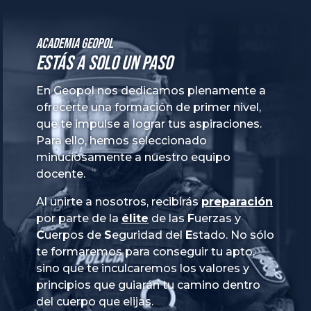
Academia GeoPol
Estás a solo un paso
En Geopol nos dedicamos plenamente a
ofrecerte una formación de primer nivel,
que te impulse a lograr tus aspiraciones.
Para ello, hemos seleccionado
minuciosamente a nuestro equipo
docente.
Al unirte a nosotros, recibirás
preparación
por parte de la
élite
de las
Fuerzas
y
Cuerpos
de
Seguridad
del
Estado
. No sólo
te formaremos para conseguir tu apto,
sino que te inculcaremos los valores y
principios que guiarán tu camino dentro
del cuerpo que elijas.