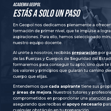
Academia GeoPol
Estás a solo un paso
En Geopol nos dedicamos plenamente a ofrecer
formación de primer nivel, que te impulse a logra
aspiraciones. Para ello, hemos seleccionado mi
nuestro equipo docente.
Al unirte a nosotros, recibirás
preparación
por pa
de las
Fuerzas
y
Cuerpos
de
Seguridad
del
Esta
formaremos para conseguir tu apto, sino que te
los valores y principios que guiarán tu camino de
cuerpo que elijas.
Entendemos que
cada aspirante
tiene sus prop
y áreas de mejora
. Nuestros tutores y profesor
comprometidos en proporcionar una
atención p
asegurando que recibas el
apoyo necesario
para
cualquier obstáculo en tu preparación