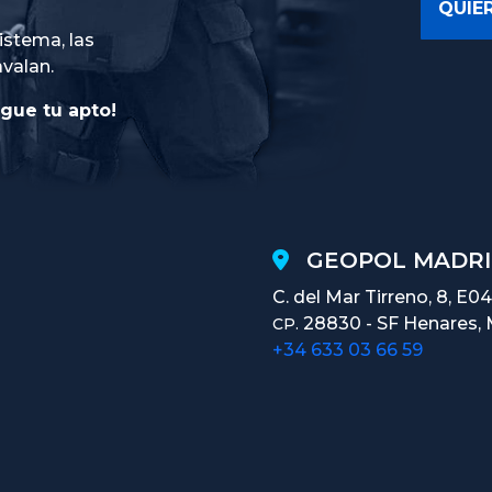
istema, las
avalan.
gue tu apto!
GEOPOL MADRI
C. del Mar Tirreno, 8, E04
28830 - SF Henares, 
CP.
+34 633 03 66 59