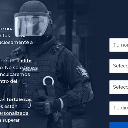
te una
r tus
nuciosamente a
rte de la
élite
do
. No sólo te
 inculcaremos
ntro del
ias
fortalezas
es están
ersonalizada
,
 superar