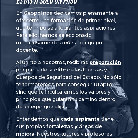
Estás a solo un paso
En Geopol nos dedicamos plenamente a
ofrecerte una formación de primer nivel,
que te impulse a lograr tus aspiraciones.
Para ello, hemos seleccionado
minuciosamente a nuestro equipo
docente.
Al unirte a nosotros, recibirás
preparación
por parte de la
élite
de las
Fuerzas
y
Cuerpos
de
Seguridad
del
Estado
. No sólo
te formaremos para conseguir tu apto,
sino que te inculcaremos los valores y
principios que guiarán tu camino dentro
del cuerpo que elijas.
Entendemos que
cada aspirante
tiene
sus propias
fortalezas y áreas de
mejora
. Nuestros tutores y profesores