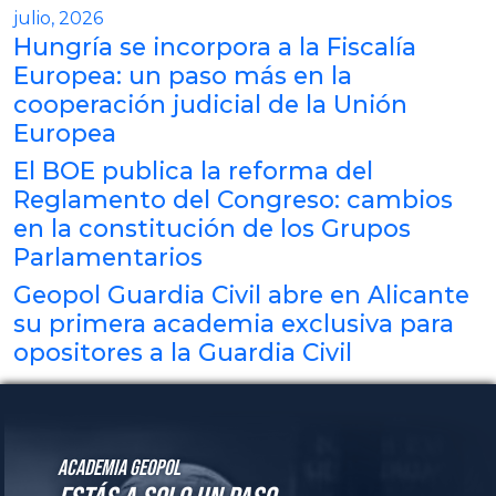
julio, 2026
Hungría se incorpora a la Fiscalía
Europea: un paso más en la
cooperación judicial de la Unión
Europea
El BOE publica la reforma del
Reglamento del Congreso: cambios
en la constitución de los Grupos
Parlamentarios
Geopol Guardia Civil abre en Alicante
su primera academia exclusiva para
opositores a la Guardia Civil
Academia GeoPol