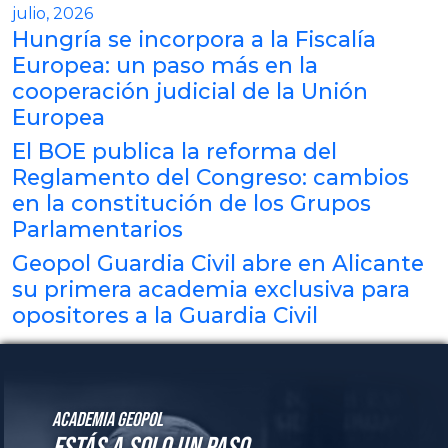
julio, 2026
Hungría se incorpora a la Fiscalía
Europea: un paso más en la
cooperación judicial de la Unión
Europea
El BOE publica la reforma del
Reglamento del Congreso: cambios
en la constitución de los Grupos
Parlamentarios
Geopol Guardia Civil abre en Alicante
su primera academia exclusiva para
opositores a la Guardia Civil
Academia GeoPol