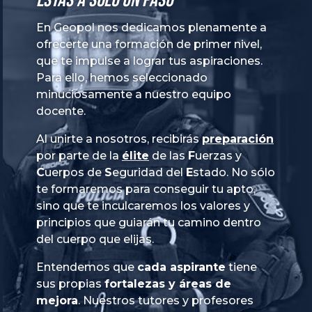
Estás a solo un paso
En Geopol nos dedicamos plenamente a
ofrecerte una formación de primer nivel,
que te impulse a lograr tus aspiraciones.
Para ello, hemos seleccionado
minuciosamente a nuestro equipo
docente.
Al unirte a nosotros, recibirás
preparación
por parte de la
élite
de las
Fuerzas
y
Cuerpos
de
Seguridad
del
Estado
. No sólo
te formaremos para conseguir tu apto,
sino que te inculcaremos los valores y
principios que guiarán tu camino dentro
del cuerpo que elijas.
Entendemos que
cada aspirante
tiene
sus propias
fortalezas y áreas de
mejora
. Nuestros tutores y profesores