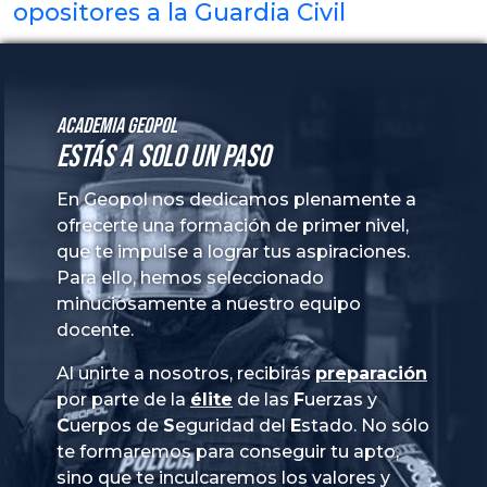
opositores a la Guardia Civil
Academia GeoPol
Estás a solo un paso
En Geopol nos dedicamos plenamente a
ofrecerte una formación de primer nivel,
que te impulse a lograr tus aspiraciones.
Para ello, hemos seleccionado
minuciosamente a nuestro equipo
docente.
Al unirte a nosotros, recibirás
preparación
por parte de la
élite
de las
Fuerzas
y
Cuerpos
de
Seguridad
del
Estado
. No sólo
te formaremos para conseguir tu apto,
sino que te inculcaremos los valores y