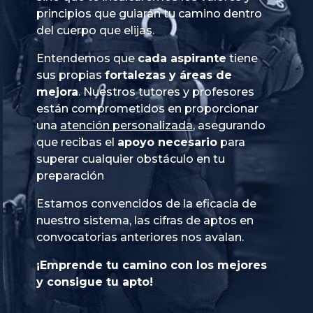
principios que guiarán tu camino dentro
del cuerpo que elijas.
Entendemos que
cada aspirante
tiene
sus propias
fortalezas y áreas de
mejora
. Nuestros tutores y profesores
están comprometidos en proporcionar
una
atención personalizada
, asegurando
que recibas el
apoyo necesario
para
superar cualquier obstáculo en tu
preparación
Estamos convencidos de la eficacia de
nuestro sistema, las cifras de aptos en
convocatorias anteriores nos avalan.
¡Emprende tu camino con los mejores
y consigue tu apto!