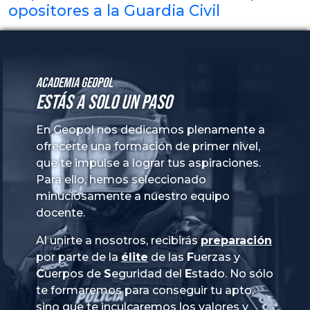
opositores a la Guardia Civil
Academia GeoPol
Estás a solo un paso
En Geopol nos dedicamos plenamente a
ofrecerte una formación de primer nivel,
que te impulse a lograr tus aspiraciones.
Para ello, hemos seleccionado
minuciosamente a nuestro equipo
docente.
Al unirte a nosotros, recibirás
preparación
por parte de la
élite
de las
Fuerzas
y
Cuerpos
de
Seguridad
del
Estado
. No sólo
te formaremos para conseguir tu apto,
sino que te inculcaremos los valores y