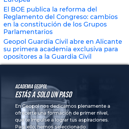
El BOE publica la reforma del
Reglamento del Congreso: cambios
en la constitución de los Grupos
Parlamentarios
Geopol Guardia Civil abre en Alicante
su primera academia exclusiva para
opositores a la Guardia Civil
Academia GeoPol
Estás a solo un paso
En Geopol nos dedicamos plenamente a
ofrecerte una formación de primer nivel,
que te impulse a lograr tus aspiraciones.
Para ello, hemos seleccionado