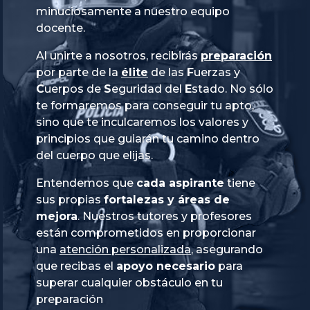
minuciosamente a nuestro equipo
docente.
Al unirte a nosotros, recibirás
preparación
por parte de la
élite
de las
Fuerzas
y
Cuerpos
de
Seguridad
del
Estado
. No sólo
te formaremos para conseguir tu apto,
sino que te inculcaremos los valores y
principios que guiarán tu camino dentro
del cuerpo que elijas.
Entendemos que
cada aspirante
tiene
sus propias
fortalezas y áreas de
mejora
. Nuestros tutores y profesores
están comprometidos en proporcionar
una
atención personalizada
, asegurando
que recibas el
apoyo necesario
para
superar cualquier obstáculo en tu
preparación