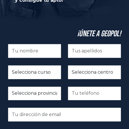
y consigue tu apto!
¡Únete a GeoPol!