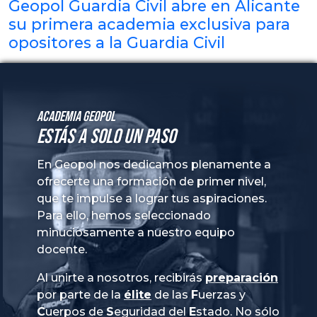
Geopol Guardia Civil abre en Alicante
su primera academia exclusiva para
opositores a la Guardia Civil
Academia GeoPol
Estás a solo un paso
En Geopol nos dedicamos plenamente a
ofrecerte una formación de primer nivel,
que te impulse a lograr tus aspiraciones.
Para ello, hemos seleccionado
minuciosamente a nuestro equipo
docente.
Al unirte a nosotros, recibirás
preparación
por parte de la
élite
de las
Fuerzas
y
Cuerpos
de
Seguridad
del
Estado
. No sólo