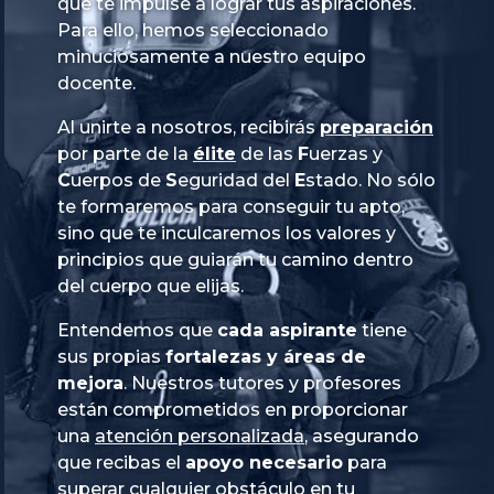
que te impulse a lograr tus aspiraciones.
Para ello, hemos seleccionado
minuciosamente a nuestro equipo
docente.
Al unirte a nosotros, recibirás
preparación
por parte de la
élite
de las
Fuerzas
y
Cuerpos
de
Seguridad
del
Estado
. No sólo
te formaremos para conseguir tu apto,
sino que te inculcaremos los valores y
principios que guiarán tu camino dentro
del cuerpo que elijas.
Entendemos que
cada aspirante
tiene
sus propias
fortalezas y áreas de
mejora
. Nuestros tutores y profesores
están comprometidos en proporcionar
una
atención personalizada
, asegurando
que recibas el
apoyo necesario
para
superar cualquier obstáculo en tu