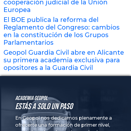
cooperación judicial de la Unión
Europea
El BOE publica la reforma del
Reglamento del Congreso: cambios
en la constitución de los Grupos
Parlamentarios
Geopol Guardia Civil abre en Alicante
su primera academia exclusiva para
opositores a la Guardia Civil
Academia GeoPol
Estás a solo un paso
En Geopol nos dedicamos plenamente a
ofrecerte una formación de primer nivel,