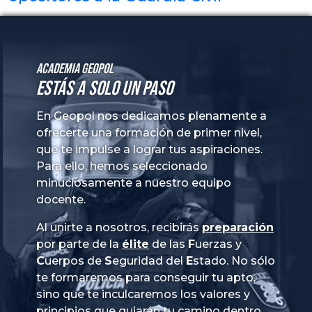
Academia GeoPol
Estás a solo un paso
En Geopol nos dedicamos plenamente a
ofrecerte una formación de primer nivel,
que te impulse a lograr tus aspiraciones.
Para ello, hemos seleccionado
minuciosamente a nuestro equipo
docente.
Al unirte a nosotros, recibirás
preparación
por parte de la
élite
de las
Fuerzas
y
Cuerpos
de
Seguridad
del
Estado
. No sólo
te formaremos para conseguir tu apto,
sino que te inculcaremos los valores y
principios que guiarán tu camino dentro