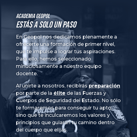
Academia GeoPol
Estás a solo un paso
En Geopol nos dedicamos plenamente a
ofrecerte una formación de primer nivel,
que te impulse a lograr tus aspiraciones.
Para ello, hemos seleccionado
minuciosamente a nuestro equipo
docente.
Al unirte a nosotros, recibirás
preparación
por parte de la
élite
de las
Fuerzas
y
Cuerpos
de
Seguridad
del
Estado
. No sólo
te formaremos para conseguir tu apto,
sino que te inculcaremos los valores y
principios que guiarán tu camino dentro
del cuerpo que elijas.