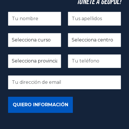
¡Únete a GeoPol!