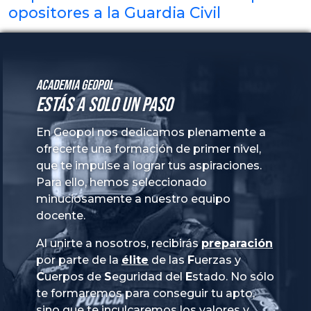
opositores a la Guardia Civil
Academia GeoPol
Estás a solo un paso
En Geopol nos dedicamos plenamente a
ofrecerte una formación de primer nivel,
que te impulse a lograr tus aspiraciones.
Para ello, hemos seleccionado
minuciosamente a nuestro equipo
docente.
Al unirte a nosotros, recibirás
preparación
por parte de la
élite
de las
Fuerzas
y
Cuerpos
de
Seguridad
del
Estado
. No sólo
te formaremos para conseguir tu apto,
sino que te inculcaremos los valores y