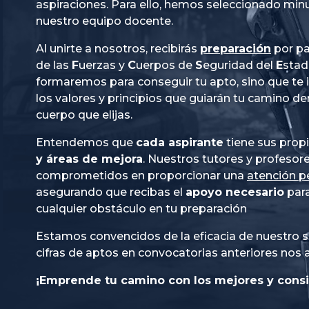
aspiraciones. Para ello, hemos seleccionado mi
nuestro equipo docente.
Al unirte a nosotros, recibirás
preparación
por pa
de las
Fuerzas
y
Cuerpos
de
Seguridad
del
Esta
formaremos para conseguir tu apto, sino que te
los valores y principios que guiarán tu camino de
cuerpo que elijas.
Entendemos que
cada aspirante
tiene sus prop
y áreas de mejora
. Nuestros tutores y profesor
comprometidos en proporcionar una
atención p
asegurando que recibas el
apoyo necesario
para
cualquier obstáculo en tu preparación
Estamos convencidos de la eficacia de nuestro s
cifras de aptos en convocatorias anteriores nos 
¡Emprende tu camino con los mejores y consi