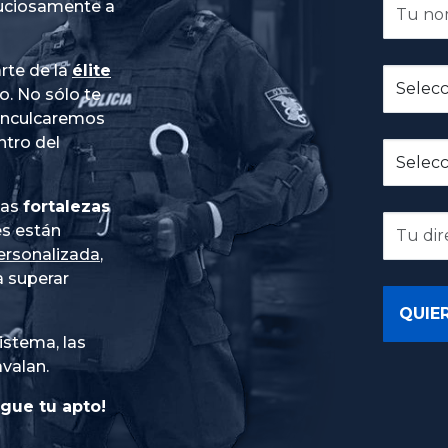
nuciosamente a
rte de la
élite
do
. No sólo te
 inculcaremos
ntro del
ias
fortalezas
es están
ersonalizada
,
 superar
istema, las
avalan.
gue tu apto!