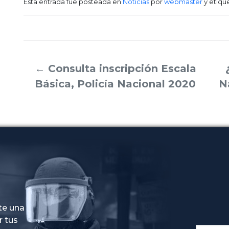
Esta entrada fue posteada en
Noticias
por
webmaster
y etiqu
←
Consulta inscripción Escala
Básica, Policía Nacional 2020
N
te una
r tus