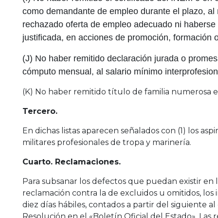
como demandante de empleo durante el plazo, al 
rechazado oferta de empleo adecuado ni haberse n
justificada, en acciones de promoción, formación 
(J) No haber remitido declaración jurada o promesa
cómputo mensual, al salario mínimo interprofesiona
(K) No haber remitido título de familia numerosa e
Tercero.
En dichas listas aparecen señalados con (1) los aspir
militares profesionales de tropa y marinería.
Cuarto. Reclamaciones.
Para subsanar los defectos que puedan existir en la
reclamación contra la de excluidos u omitidos, lo
diez días hábiles, contados a partir del siguiente a
Resolución en el «Boletín Oficial del Estado». Las 