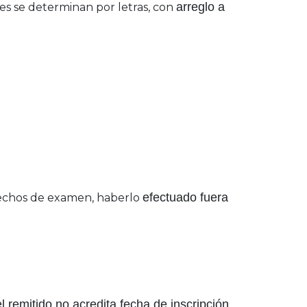
arreglo
a
les se determinan por letras, con
efectuado fuera
rechos de examen, haberlo
el remitido no acredita fecha de
inscripción