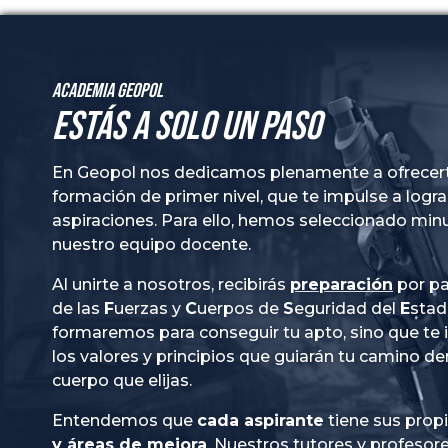
Academia GeoPol
Estás a solo un paso
En Geopol nos dedicamos plenamente a ofrecer
formación de primer nivel, que te impulse a logra
aspiraciones. Para ello, hemos seleccionado mi
nuestro equipo docente.
Al unirte a nosotros, recibirás
preparación
por pa
de las
Fuerzas
y
Cuerpos
de
Seguridad
del
Esta
formaremos para conseguir tu apto, sino que te
los valores y principios que guiarán tu camino de
cuerpo que elijas.
Entendemos que
cada aspirante
tiene sus prop
y áreas de mejora
. Nuestros tutores y profesor