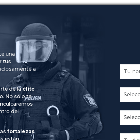
te una
r tus
nuciosamente a
rte de la
élite
do
. No sólo te
 inculcaremos
ntro del
ias
fortalezas
es están