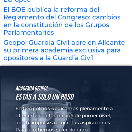
El BOE publica la reforma del
Reglamento del Congreso: cambios
en la constitución de los Grupos
Parlamentarios
Geopol Guardia Civil abre en Alicante
su primera academia exclusiva para
opositores a la Guardia Civil
Academia GeoPol
Estás a solo un paso
En Geopol nos dedicamos plenamente a
ofrecerte una formación de primer nivel,
que te impulse a lograr tus aspiraciones.
Para ello, hemos seleccionado