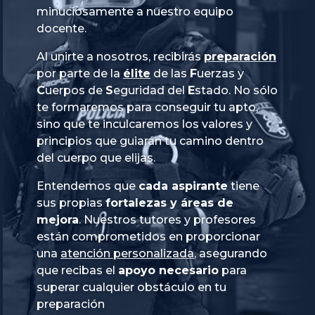
minuciosamente a nuestro equipo
docente.
Al unirte a nosotros, recibirás
preparación
por parte de la
élite
de las
Fuerzas
y
Cuerpos
de
Seguridad
del
Estado
. No sólo
te formaremos para conseguir tu apto,
sino que te inculcaremos los valores y
principios que guiarán tu camino dentro
del cuerpo que elijas.
Entendemos que
cada aspirante
tiene
sus propias
fortalezas y áreas de
mejora
. Nuestros tutores y profesores
están comprometidos en proporcionar
una
atención personalizada
, asegurando
que recibas el
apoyo necesario
para
superar cualquier obstáculo en tu
preparación