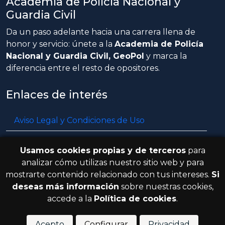
Academia de Policía Nacional y
Guardia Civil
Da un paso adelante hacia una carrera llena de
honor y servicio: únete a la
Academia de Policía
Nacional y Guardia Civil, GeoPol
y marca la
diferencia entre el resto de opositores.
Enlaces de interés
Aviso Legal y Condiciones de Uso
Política de privacidad
Usamos cookies propias y de terceros
para
Política de cookies
analizar cómo utilizas nuestro sitio web y para
mostrarte contenido relacionado con tus intereses.
Si
Resolución de litigios en línea
deseas más información
sobre nuestras cookies,
accede a la
Política de cookies
.
© 2026 GeoPol. Todos los derechos
V.3.8.0
reservados.
Acepto
Configurar
Privacidad