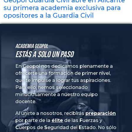
su primera academia exclusiva para
opositores a la Guardia Civil
Academia GeoPol
Estás a solo un paso
En Geopol nos dedicamos plenamente a
ofrecerte una formación de primer nivel,
que te impulse a lograr tus aspiraciones.
Para ello, hemos seleccionado
minuciosamente a nuestro equipo
docente.
Al unirte a nosotros, recibirás
preparación
por parte de la
élite
de las
Fuerzas
y
Cuerpos
de
Seguridad
del
Estado
. No sólo