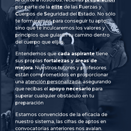
por parte de la
élite
de las
Fuerzas
y
Cuerpos
de
Seguridad
del
Estado
. No sólo
te formaremos para conseguir tu apto,
sino que te inculcaremos los valores y
principios que guiarán tu camino dentro
del cuerpo que elijas.
Entendemos que
cada aspirante
tiene
sus propias
fortalezas y áreas de
mejora
. Nuestros tutores y profesores
están comprometidos en proporcionar
una
atención personalizada
, asegurando
que recibas el
apoyo necesario
para
superar cualquier obstáculo en tu
preparación
Estamos convencidos de la eficacia de
nuestro sistema, las cifras de aptos en
convocatorias anteriores nos avalan.